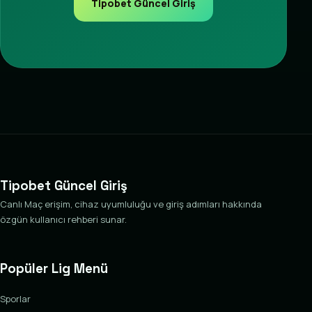
Tipobet Güncel Giriş
Tipobet Güncel Giriş
Canlı Maç erişim, cihaz uyumluluğu ve giriş adımları hakkında
özgün kullanıcı rehberi sunar.
Popüler Lig Menü
Sporlar