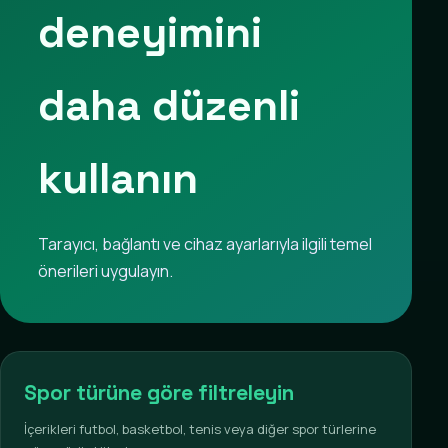
deneyimini
daha düzenli
kullanın
Tarayıcı, bağlantı ve cihaz ayarlarıyla ilgili temel
önerileri uygulayın.
Spor türüne göre filtreleyin
İçerikleri futbol, basketbol, tenis veya diğer spor türlerine