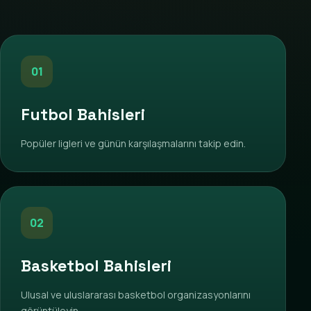
01
Futbol Bahisleri
Popüler ligleri ve günün karşılaşmalarını takip edin.
02
Basketbol Bahisleri
Ulusal ve uluslararası basketbol organizasyonlarını
görüntüleyin.