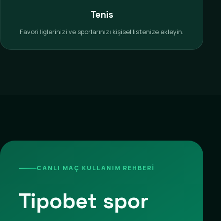
Tenis
Favori liglerinizi ve sporlarınızı kişisel listenize ekleyin.
CANLI MAÇ KULLANIM REHBERI
Tipobet spor