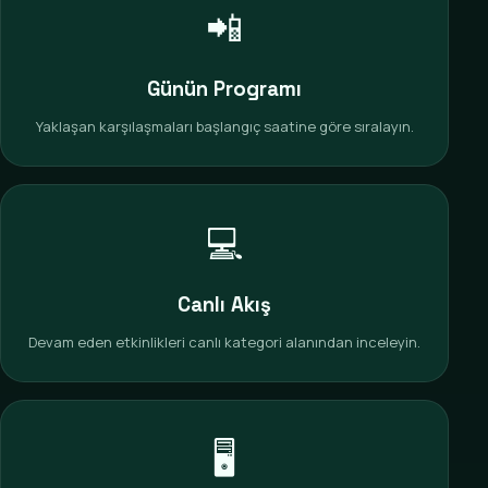
📲
Günün Programı
Yaklaşan karşılaşmaları başlangıç saatine göre sıralayın.
💻
Canlı Akış
Devam eden etkinlikleri canlı kategori alanından inceleyin.
🖥️