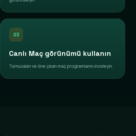
03
Canlı Maç görünümü kullanın
Turnuvaları ve öne çıkan maç programlarını inceleyin.