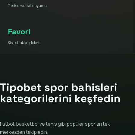
Telefon ve tablet uyumu
Favori
Kişisel takip listeleri
Tipobet spor bahisleri
kategorilerini keşfedin
Futbol, basketbol ve tenis gibi popüler sporları tek
merkezden takip edin.