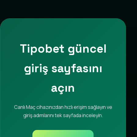
Tipobet güncel
giriş sayfasını
açın
Canlı Maç cihazınızdan hızlı erişim sağlayın ve
giriş adımlarını tek sayfada inceleyin.