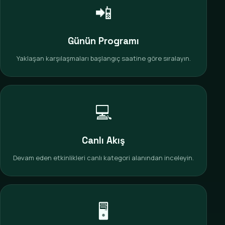
📲
Günün Programı
Yaklaşan karşılaşmaları başlangıç saatine göre sıralayın.
💻
Canlı Akış
Devam eden etkinlikleri canlı kategori alanından inceleyin.
🖥️